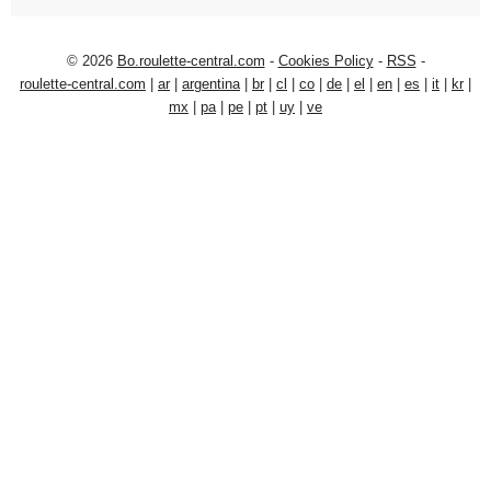
© 2026
Bo.roulette-central.com
-
Cookies Policy
-
RSS
-
roulette-central.com
|
ar
|
argentina
|
br
|
cl
|
co
|
de
|
el
|
en
|
es
|
it
|
kr
|
mx
|
pa
|
pe
|
pt
|
uy
|
ve